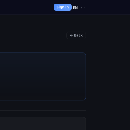
Sign in
EN
中
← Back