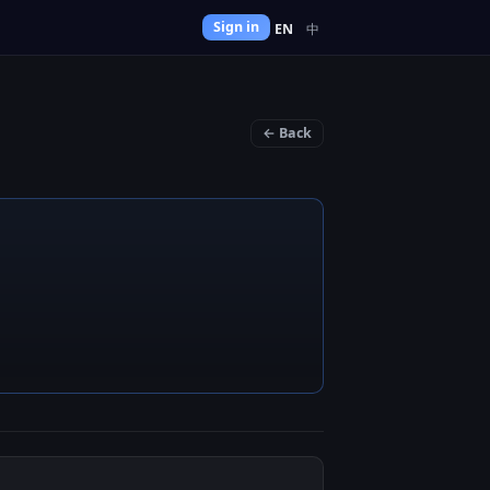
Sign in
EN
中
← Back