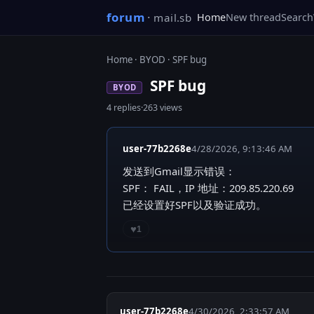
forum
·
mail.sb
Home
New thread
Search
Home
·
BYOD
· SPF bug
SPF bug
BYOD
4 replies
·
263 views
user-77b2268e
4/28/2026, 9:13:46 AM
发送到Gmail显示错误：
SPF： FAIL，IP 地址：209.85.220.69
已经设置好SPF以及验证成功。
♥
1
user-77b2268e
4/30/2026, 2:33:57 AM