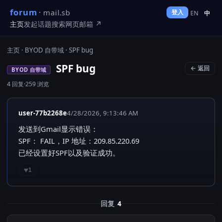
forum
·
mail.sb
登入
EN
中
主页
发起话题
搜索
网页邮箱 ↗
主页
·
BYOD 自带域
· SPF bug
SPF bug
← 返回
BYOD 自带域
4 回复
·
259 浏览
user-77b2268e
4/28/2026, 9:13:46 AM
发送到Gmail显示错误：
SPF： FAIL，IP 地址：209.85.220.69
已经设置好SPF以及验证成功。
♥
1
回复
4